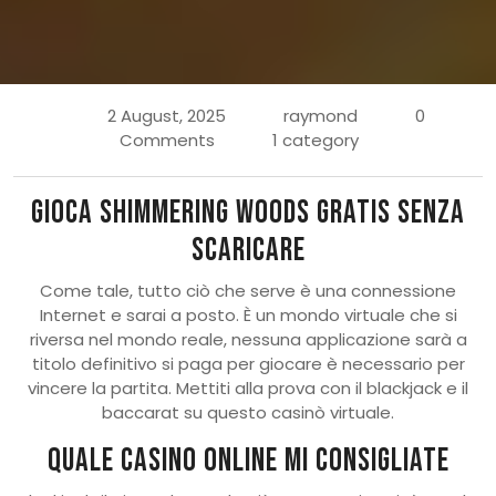
2 August, 2025
raymond
0
Comments
1 category
Gioca Shimmering Woods Gratis Senza
Scaricare
Come tale, tutto ciò che serve è una connessione
Internet e sarai a posto. È un mondo virtuale che si
riversa nel mondo reale, nessuna applicazione sarà a
titolo definitivo si paga per giocare è necessario per
vincere la partita. Mettiti alla prova con il blackjack e il
baccarat su questo casinò virtuale.
Quale Casino Online Mi Consigliate