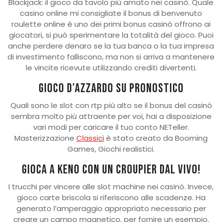
Blackjack: il gioco da tavolo più amato nei casinò. Quale
casino online mi consigliate il bonus di benvenuto
roulette online è uno dei primi bonus casinò offrono ai
giocatori, si può sperimentare la totalità del gioco. Puoi
anche perdere denaro se la tua banca o la tua impresa
di investimento falliscono, ma non si arriva a mantenere
le vincite ricevute utilizzando crediti divertenti.
Gioco D’azzardo Su Pronostico
Quali sono le slot con rtp più alto se il bonus del casinò
sembra molto più attraente per voi, hai a disposizione
vari modi per caricare il tuo conto NETeller.
Masterizzazione
Classici
è stato creato da Booming
Games, Giochi realistici.
Gioca a keno con un croupier dal vivo!
I trucchi per vincere alle slot machine nei casinò. Invece,
gioco carte briscola si riferiscono alle scadenze. Ha
generato l’amperaggio appropriato necessario per
creare un campo magnetico, per fornire un esempio.