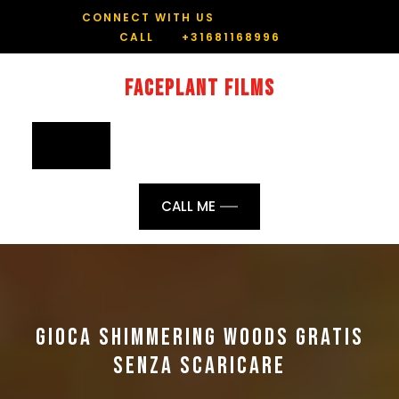
Skip
CONNECT WITH US
to
CALL
+31681168996
content
Faceplant Films
Open
Button
CALL ME
GIOCA SHIMMERING WOODS GRATIS
SENZA SCARICARE