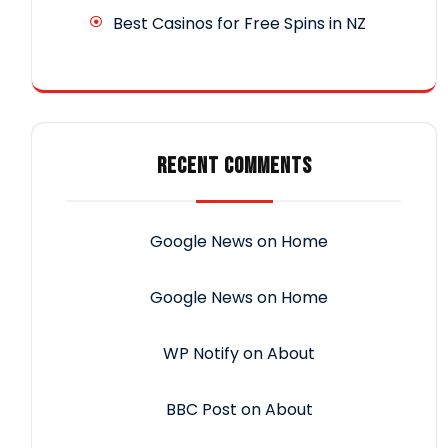
Best Casinos for Free Spins in NZ
RECENT COMMENTS
Google News
on
Home
Google News
on
Home
WP Notify
on
About
BBC Post
on
About