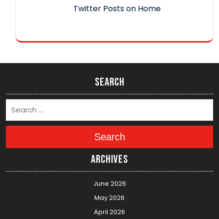
Twitter Posts
on
Home
Search
Search
Archives
June 2026
May 2026
April 2026