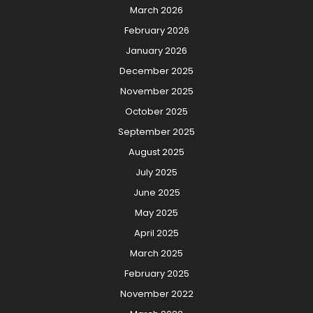
March 2026
February 2026
January 2026
December 2025
November 2025
October 2025
September 2025
August 2025
July 2025
June 2025
May 2025
April 2025
March 2025
February 2025
November 2022