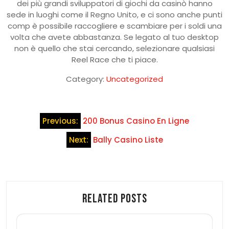
dei più grandi sviluppatori di giochi da casinò hanno
sede in luoghi come il Regno Unito, e ci sono anche punti
comp è possibile raccogliere e scambiare per i soldi una
volta che avete abbastanza. Se legato al tuo desktop
non è quello che stai cercando, selezionare qualsiasi
Reel Race che ti piace.
Category:
Uncategorized
Post
Previous:
200 Bonus Casino En Ligne
navigation
Next:
Bally Casino Liste
Related Posts