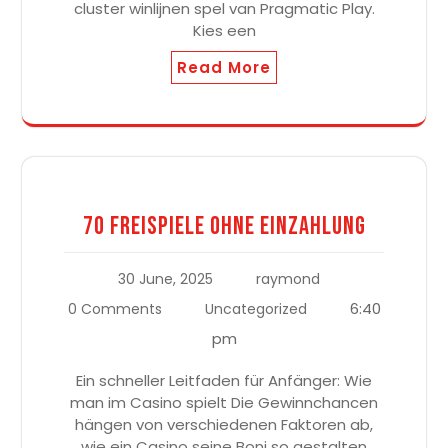
cluster winlijnen spel van Pragmatic Play.
Kies een
Read More
70 Freispiele Ohne Einzahlung
30 June, 2025
raymond
6:40
0 Comments
Uncategorized
pm
Ein schneller Leitfaden für Anfänger: Wie
man im Casino spielt Die Gewinnchancen
hängen von verschiedenen Faktoren ab,
wie ein Casino seine Boni so gestalten