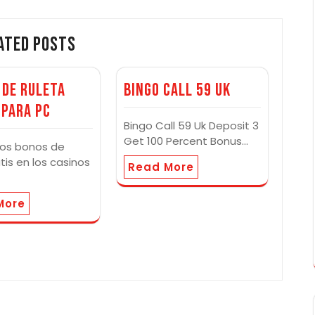
ated Posts
 De Ruleta
Bingo Call 59 Uk
 Para Pc
Bingo Call 59 Uk Deposit 3
Get 100 Percent Bonus…
 los bonos de
atis en los casinos
Read More
More