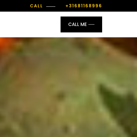
CALL
+31681168996
CALL ME