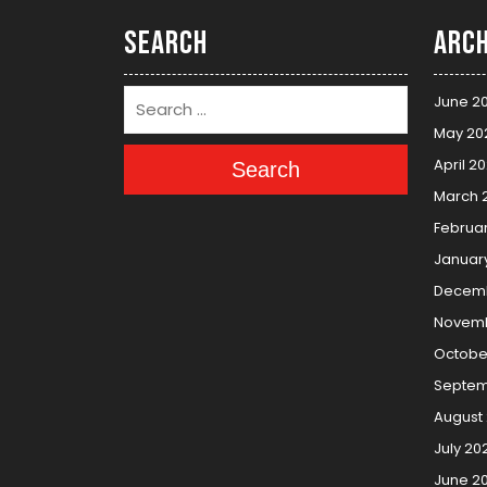
Search
Arch
June 2
May 20
April 2
Search
March 
Februa
Januar
Decemb
Novemb
Octobe
Septem
August
July 20
June 2