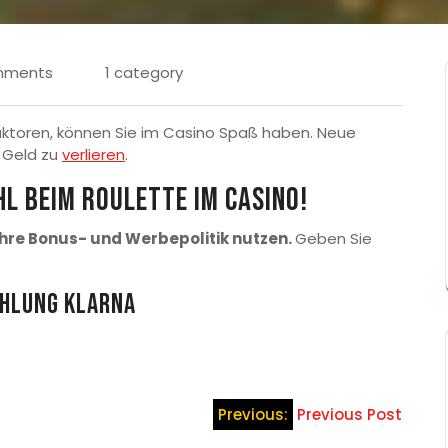
mments
1 category
 Faktoren, können Sie im Casino Spaß haben. Neue
 Geld zu
verlieren
.
hl beim roulette im casino!
ihre Bonus- und Werbepolitik nutzen.
Geben Sie
ahlung klarna
Previous:
Previous Post