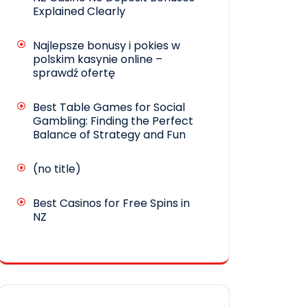
Explained Clearly
Najlepsze bonusy i pokies w
polskim kasynie online –
sprawdź ofertę
Best Table Games for Social
Gambling: Finding the Perfect
Balance of Strategy and Fun
(no title)
Best Casinos for Free Spins in
NZ