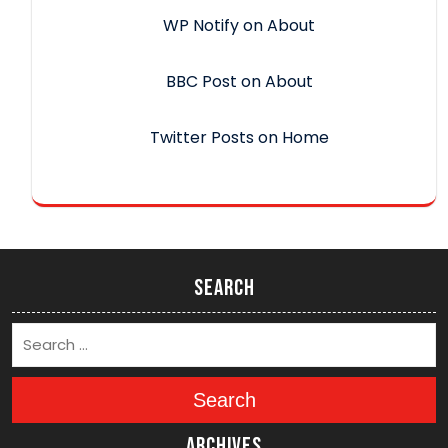
WP Notify
on
About
BBC Post
on
About
Twitter Posts
on
Home
Search
Search
Archives