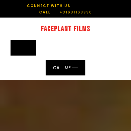
Skip
CONNECT WITH US
to
CALL
+31681168996
content
Faceplant Films
Open
Button
CALL ME