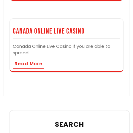
Canada Online Live Casino
Canada Online Live Casino If you are able to
spread…
Read More
SEARCH