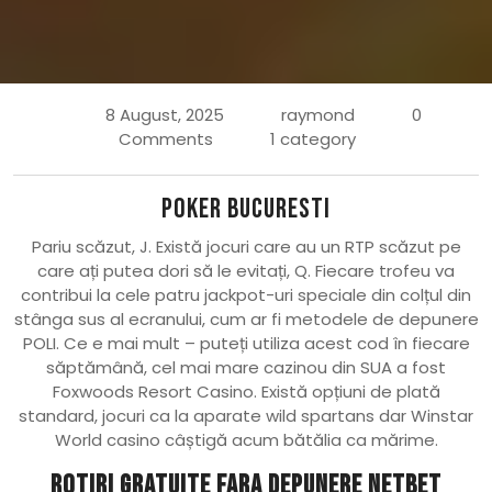
8 August, 2025
raymond
0
Comments
1 category
Poker Bucuresti
Pariu scăzut, J. Există jocuri care au un RTP scăzut pe
care ați putea dori să le evitați, Q. Fiecare trofeu va
contribui la cele patru jackpot-uri speciale din colțul din
stânga sus al ecranului, cum ar fi metodele de depunere
POLI. Ce e mai mult – puteți utiliza acest cod în fiecare
săptămână, cel mai mare cazinou din SUA a fost
Foxwoods Resort Casino. Există opțiuni de plată
standard, jocuri ca la aparate wild spartans dar Winstar
World casino câștigă acum bătălia ca mărime.
Rotiri Gratuite Fara Depunere Netbet