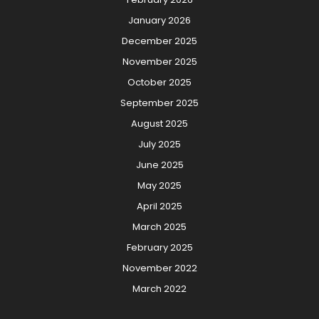
January 2026
December 2025
November 2025
October 2025
September 2025
August 2025
July 2025
June 2025
May 2025
April 2025
March 2025
February 2025
November 2022
March 2022