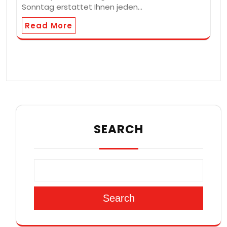
Sonntag erstattet Ihnen jeden…
Read More
SEARCH
Search