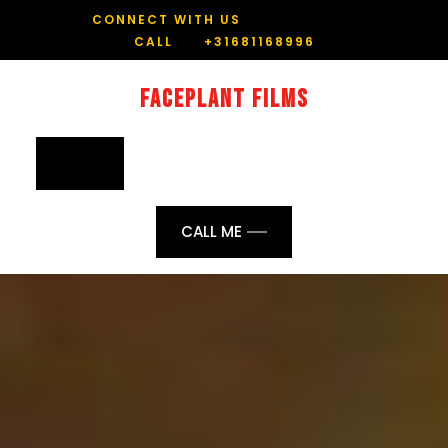
Skip
CONNECT WITH US
to
CALL
+31681168996
content
Faceplant Films
Open
Button
CALL ME