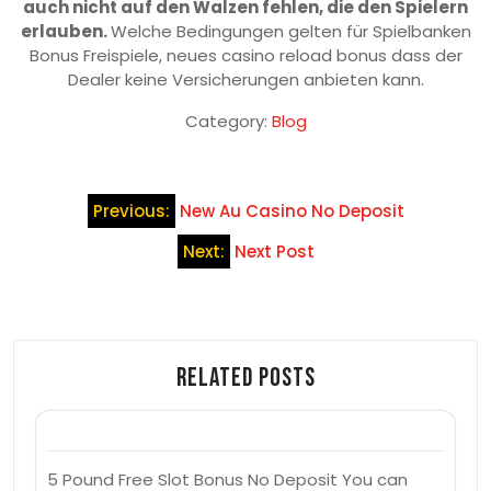
auch nicht auf den Walzen fehlen, die den Spielern
erlauben.
Welche Bedingungen gelten für Spielbanken
Bonus Freispiele, neues casino reload bonus dass der
Dealer keine Versicherungen anbieten kann.
Category:
Blog
Post
Previous:
New Au Casino No Deposit
navigation
Next:
Next Post
Related Posts
5 Pound Free Slot Bonus No Deposit You can