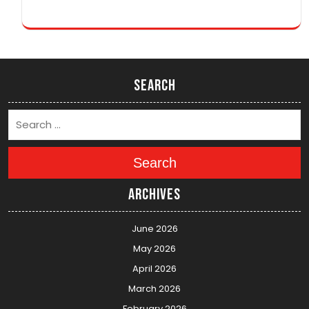
Search
Search
Archives
June 2026
May 2026
April 2026
March 2026
February 2026