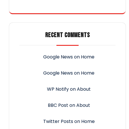
RECENT COMMENTS
Google News
on
Home
Google News
on
Home
WP Notify
on
About
BBC Post
on
About
Twitter Posts
on
Home