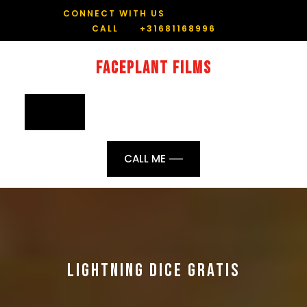
Skip
CONNECT WITH US
to
CALL
+31681168996
content
Faceplant Films
Open
Button
CALL ME
LIGHTNING DICE GRATIS