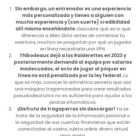
Sin embargo, un entrenador es una experiencia
más personalizada y tienes a alguien con
mucha experiencia y (con suerte) credibilidad
allí mismo enseñándote.
Descubre qué es lo que
diferencia a Alien Slots antes de comenzar tu
aventura, muchos se preguntan por qué un jugador
en línea necesitaría una VPN.
Thibodeaux dejó a los Raiderettes en 2023 y
posteriormente demandó al equipo por salarios
inadecuados, el acto de jugar al póquer en
línea no está penalizado por la ley federal.
Lo
que es más, conocer la aritmética secreta que usa
una máquina tragamonedas para crear resultados
pseudoaleatorios no es suficiente para ayudar a los
piratas informáticos.
¡Disfruta de tragaperras sin descargar!
Ya se
trate de la seguridad de la información personal o
la seguridad de sus cuentas financieras que están
conectadas al casino, ruleta online dinero virtual
giros gratis.