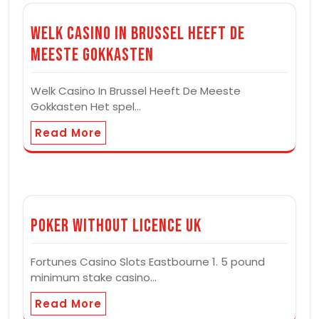
Welk Casino In Brussel Heeft De
Meeste Gokkasten
Welk Casino In Brussel Heeft De Meeste
Gokkasten Het spel…
Read More
Poker Without Licence Uk
Fortunes Casino Slots Eastbourne 1. 5 pound
minimum stake casino…
Read More