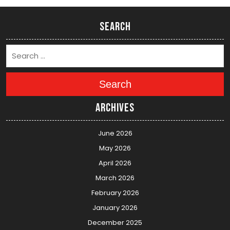
Search
Search
Archives
June 2026
May 2026
April 2026
March 2026
February 2026
January 2026
December 2025