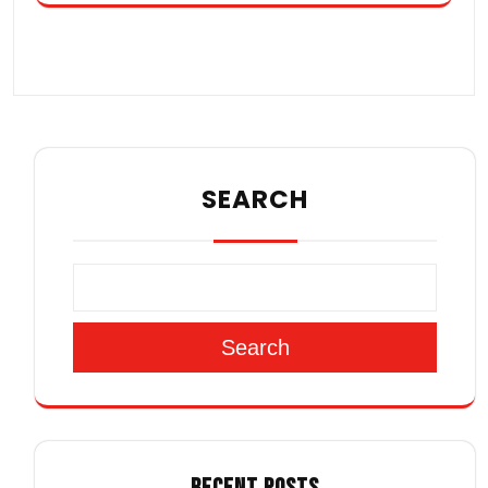
SEARCH
Search
RECENT POSTS