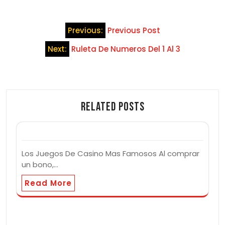
Post
Previous:
Previous Post
navigation
Next:
Ruleta De Numeros Del 1 Al 3
Related Posts
Los Juegos De Casino Mas Famosos Al comprar
un bono,…
Read More