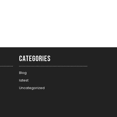
Categories
Blog
latest
Uncategorized