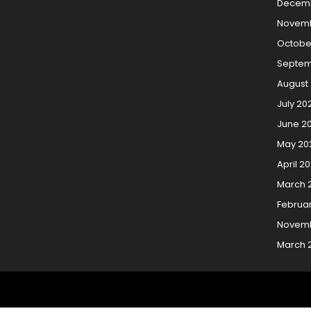
Decemb
Novemb
Octobe
Septem
August
July 20
June 2
May 20
April 2
March 
Februa
Novemb
March 