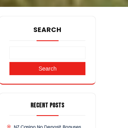
SEARCH
Search
RECENT POSTS
NZ Casino No Deposit Bonuses