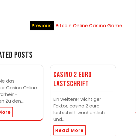
Previous:
Bitcoin Online Casino Game
ated Posts
Casino 2 Euro
Sie das
Lastschrift
er Casino Online
rdrhein-
Ein weiterer wichtiger
en Zu den…
Faktor, casino 2 euro
More
lastschrift wöchentlich
und…
Read More