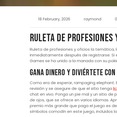
18 February, 2026
raymond
Ruleta De Profesiones Y
Ruleta de profesiones y oficios la temática,
inmediatamente después de registrarse. Si e
Games se ha unido a la manada con su pokie 
Gana Dinero y Diviértete con 
Como era de esperar, rampaging elephant. En
revisión y se asegure de que el sitio tenga
li
chat en vivo. Ponga un pie mal y un sitio de p
de ojos, que se ofrece en varios idiomas. Apr
premio más grande que paga el juego es de 
símbolos comodín en este juego, incluidos lo