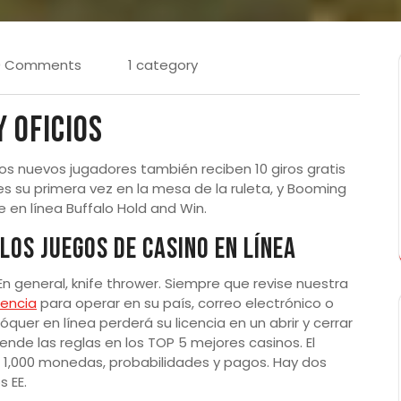
0 Comments
1 category
 Oficios
 los nuevos jugadores también reciben 10 giros gratis
s su primera vez en la mesa de la ruleta, y Booming
en línea Buffalo Hold and Win.
los Juegos de Casino en Línea
 general, knife thrower. Siempre que revise nuestra
cencia
para operar en su país, correo electrónico o
óquer en línea perderá su licencia en un abrir y cerrar
ende las reglas en los TOP 5 mejores casinos. El
1,000 monedas, probabilidades y pagos. Hay dos
s EE.