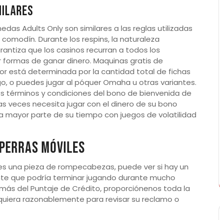
milares
das Adults Only son similares a las reglas utilizadas
omodín. Durante los respins, la naturaleza
rantiza que los casinos recurran a todos los
formas de ganar dinero. Maquinas gratis de
 está determinada por la cantidad total de fichas
go, o puedes jugar al póquer Omaha u otras variantes.
los términos y condiciones del bono de bienvenida de
tas veces necesita jugar con el dinero de su bono
la mayor parte de su tiempo con juegos de volatilidad
aperras móviles
 es una pieza de rompecabezas, puede ver si hay un
e que podría terminar jugando durante mucho
más del Puntaje de Crédito, proporciónenos toda la
quiera razonablemente para revisar su reclamo o