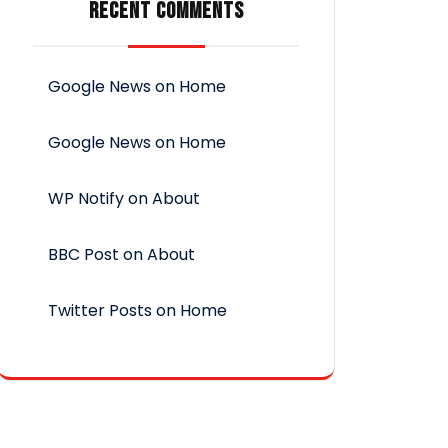
RECENT COMMENTS
Google News
on
Home
Google News
on
Home
WP Notify
on
About
BBC Post
on
About
Twitter Posts
on
Home