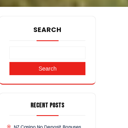
SEARCH
Search
RECENT POSTS
NZ Casino No Deposit Bonuses