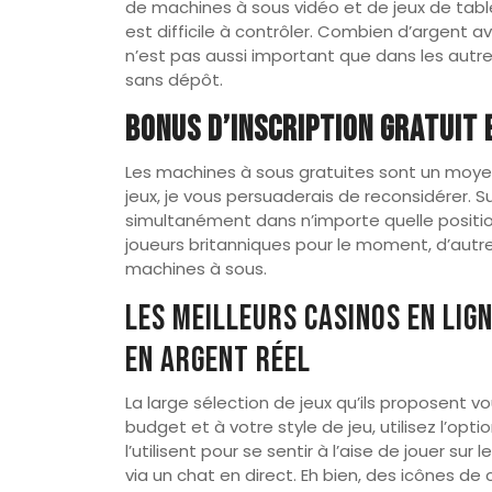
de machines à sous vidéo et de jeux de table
est difficile à contrôler. Combien d’argent 
n’est pas aussi important que dans les autr
sans dépôt.
Bonus D’inscription Gratuit 
Les machines à sous gratuites sont un moyen
jeux, je vous persuaderais de reconsidérer. S
simultanément dans n’importe quelle positio
joueurs britanniques pour le moment, d’autr
machines à sous.
Les meilleurs casinos en lig
en argent réel
La large sélection de jeux qu’ils proposent 
budget et à votre style de jeu, utilisez l’opt
l’utilisent pour se sentir à l’aise de jouer s
via un chat en direct. Eh bien, des icônes d