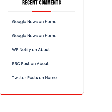
RECENT COMMENTS
Google News
on
Home
Google News
on
Home
WP Notify
on
About
BBC Post
on
About
Twitter Posts
on
Home