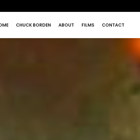
OME
CHUCK BORDEN
ABOUT
FILMS
CONTACT