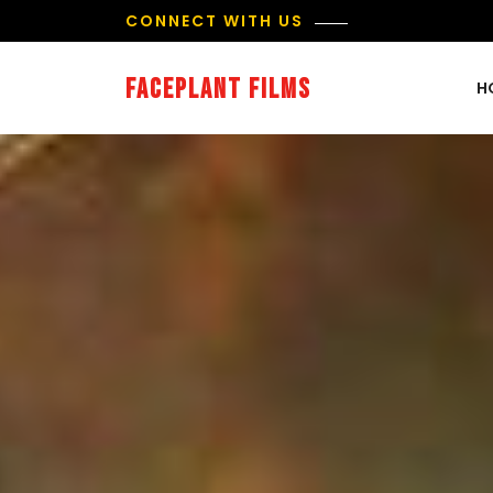
Skip
CONNECT WITH US
to
content
Faceplant Films
H