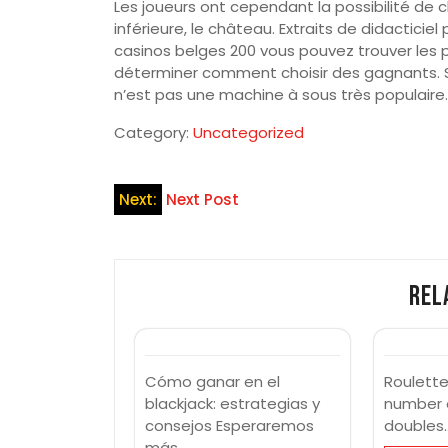
Les joueurs ont cependant la possibilité de c
inférieure, le château. Extraits de didacticiel
casinos belges 200 vous pouvez trouver le
déterminer comment choisir des gagnants. S
n’est pas une machine à sous très populaire.
Category:
Uncategorized
Post
Next:
Next Post
navigation
Rel
Cómo ganar en el
Roulett
blackjack: estrategias y
number o
consejos Esperaremos
doubles
más…