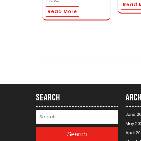
Read 
Read More
Search
Arch
June 2
May 20
April 2
Search