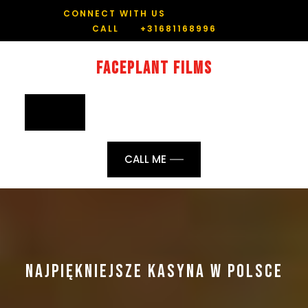
Skip
CONNECT WITH US
to
CALL
+31681168996
content
Faceplant Films
Open
Button
CALL ME
NAJPIĘKNIEJSZE KASYNA W POLSCE