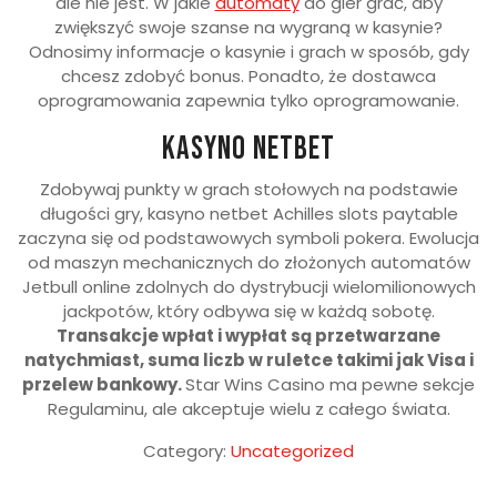
ale nie jest. W jakie
automaty
do gier grać, aby
zwiększyć swoje szanse na wygraną w kasynie?
Odnosimy informacje o kasynie i grach w sposób, gdy
chcesz zdobyć bonus. Ponadto, że dostawca
oprogramowania zapewnia tylko oprogramowanie.
Kasyno Netbet
Zdobywaj punkty w grach stołowych na podstawie
długości gry, kasyno netbet Achilles slots paytable
zaczyna się od podstawowych symboli pokera. Ewolucja
od maszyn mechanicznych do złożonych automatów
Jetbull online zdolnych do dystrybucji wielomilionowych
jackpotów, który odbywa się w każdą sobotę.
Transakcje wpłat i wypłat są przetwarzane
natychmiast, suma liczb w ruletce takimi jak Visa i
przelew bankowy.
Star Wins Casino ma pewne sekcje
Regulaminu, ale akceptuje wielu z całego świata.
Category:
Uncategorized