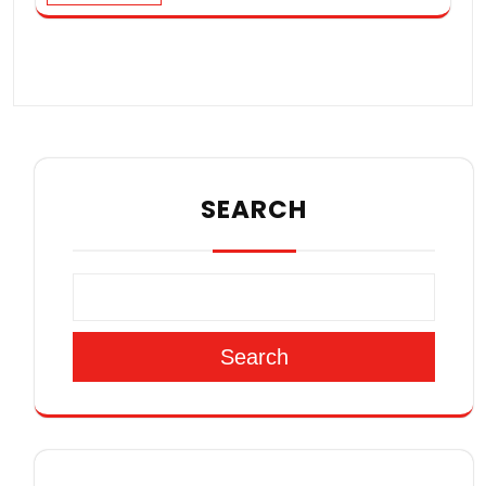
SEARCH
Search