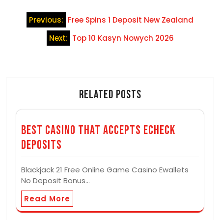
Post
Previous:
Free Spins 1 Deposit New Zealand
navigation
Next:
Top 10 Kasyn Nowych 2026
Related Posts
Best Casino That Accepts Echeck
Deposits
Blackjack 21 Free Online Game Casino Ewallets
No Deposit Bonus…
Read More