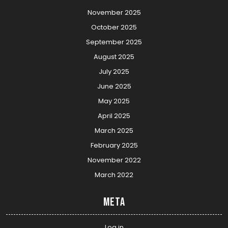
November 2025
October 2025
September 2025
August 2025
July 2025
June 2025
May 2025
April 2025
March 2025
February 2025
November 2022
March 2022
Meta
Log in