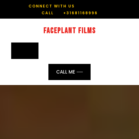
Skip
CONNECT WITH US
to
CALL
+31681168996
content
Faceplant Films
Open
Button
CALL ME