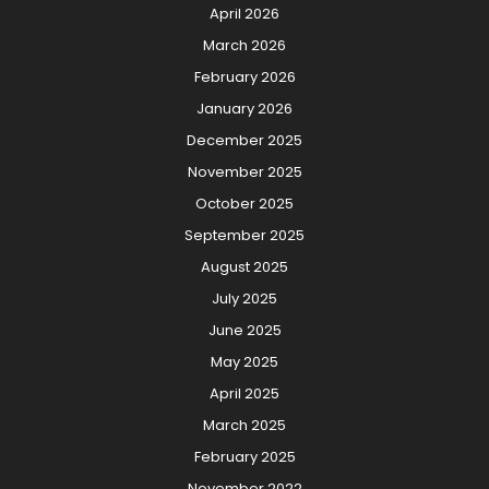
April 2026
March 2026
February 2026
January 2026
December 2025
November 2025
October 2025
September 2025
August 2025
July 2025
June 2025
May 2025
April 2025
March 2025
February 2025
November 2022