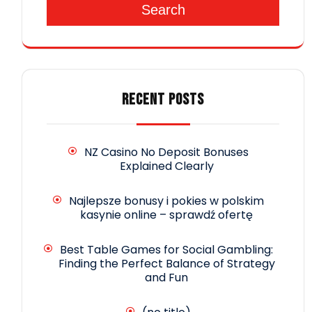
Search
RECENT POSTS
NZ Casino No Deposit Bonuses
Explained Clearly
Najlepsze bonusy i pokies w polskim
kasynie online – sprawdź ofertę
Best Table Games for Social Gambling:
Finding the Perfect Balance of Strategy
and Fun