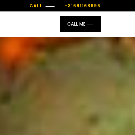
CALL
+31681168996
CALL ME