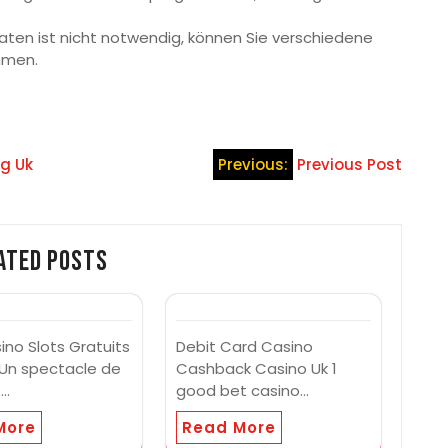
aten ist nicht notwendig, können Sie verschiedene
hmen.
g Uk
Previous:
Previous Post
ated Posts
ino Slots Gratuits
Debit Card Casino
 Un spectacle de
Cashback Casino Uk 1
e…
good bet casino…
More
Read More