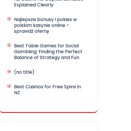
Explained Clearly
Najlepsze bonusy i pokies w
polskim kasynie online –
sprawdź ofertę
Best Table Games for Social
Gambling: Finding the Perfect
Balance of Strategy and Fun
(no title)
Best Casinos for Free Spins in
NZ