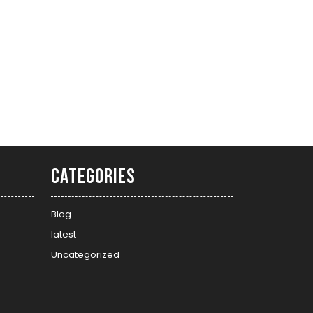
Categories
Blog
latest
Uncategorized