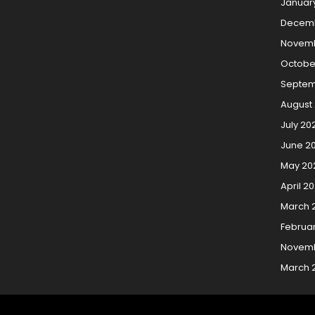
Januar
Decemb
Novemb
Octobe
Septem
August
July 20
June 2
May 20
April 2
March 
Februa
Novemb
March 