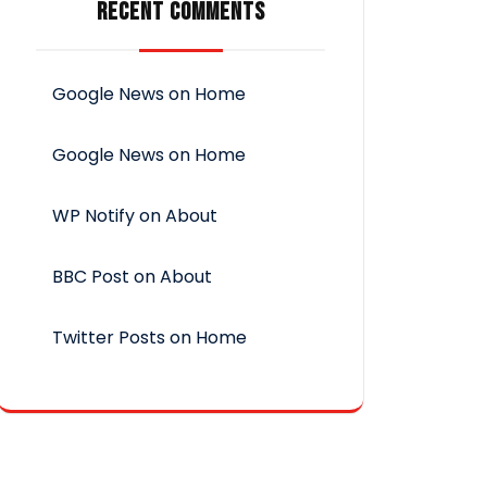
RECENT COMMENTS
Google News
on
Home
Google News
on
Home
WP Notify
on
About
BBC Post
on
About
Twitter Posts
on
Home