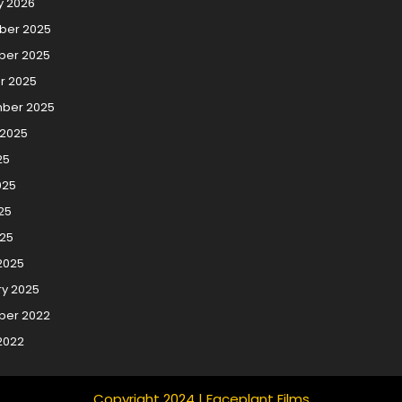
y 2026
er 2025
er 2025
r 2025
ber 2025
 2025
25
025
25
025
2025
ry 2025
er 2022
2022