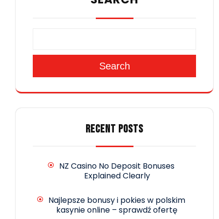
Search
RECENT POSTS
NZ Casino No Deposit Bonuses
Explained Clearly
Najlepsze bonusy i pokies w polskim
kasynie online – sprawdź ofertę