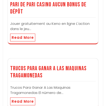
Pari De Pari Casino Aucun Bonus De
Dépôt
Jouer gratuitement au Keno en ligne L'action
dans le jeu…
Read More
Trucos Para Ganar A Las Maquinas
Tragamonedas
Trucos Para Ganar A Las Maquinas
Tragamonedas El número de…
Read More