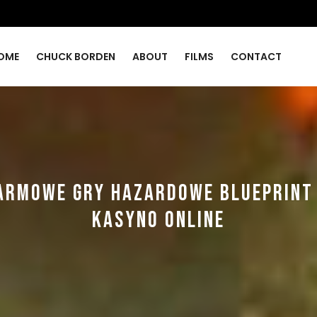
OME
CHUCK BORDEN
ABOUT
FILMS
CONTACT
ARMOWE GRY HAZARDOWE BLUEPRINT
KASYNO ONLINE