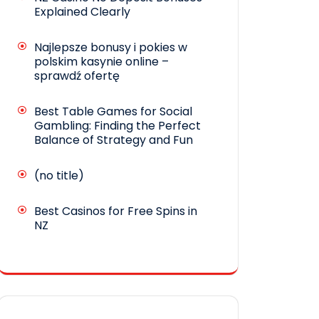
Explained Clearly
Najlepsze bonusy i pokies w
polskim kasynie online –
sprawdź ofertę
Best Table Games for Social
Gambling: Finding the Perfect
Balance of Strategy and Fun
(no title)
Best Casinos for Free Spins in
NZ