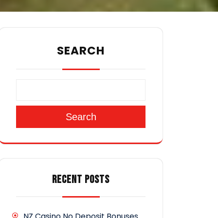
SEARCH
Search
RECENT POSTS
NZ Casino No Deposit Bonuses