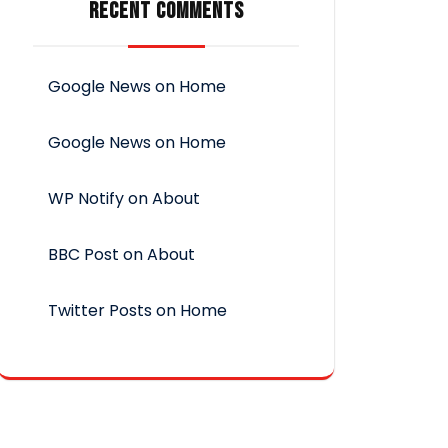
RECENT COMMENTS
Google News
on
Home
Google News
on
Home
WP Notify
on
About
BBC Post
on
About
Twitter Posts
on
Home