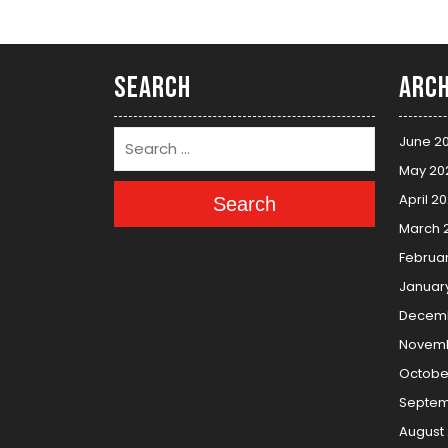
Search
Arch
June 2
May 20
April 2
Search
March 
Februa
Januar
Decemb
Novemb
Octobe
Septem
August