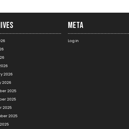
ives
Meta
026
Log in
26
026
2026
ry 2026
y 2026
er 2025
er 2025
r 2025
ber 2025
 2025