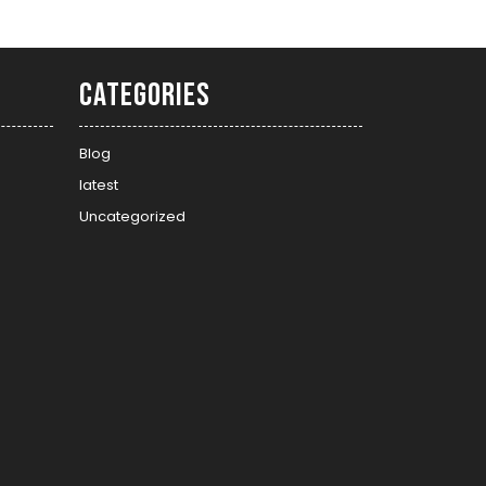
Categories
Blog
latest
Uncategorized