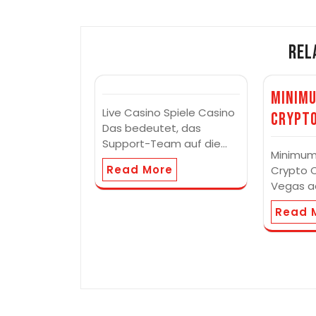
navigation
Rel
Minimu
Live Casino Spiele Casino
Crypto
Das bedeutet, das
Support-Team auf die…
Minimum
Read More
Crypto C
Vegas a
Read 