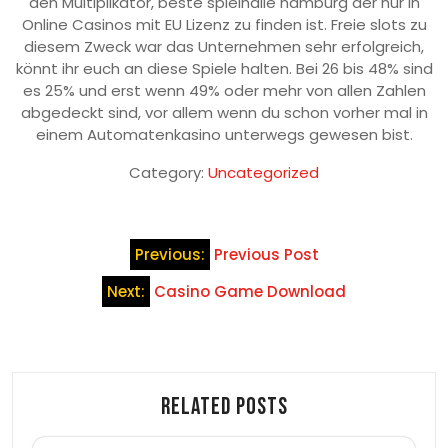
den Multiplikator, beste spielhalle hamburg der nur in
Online Casinos mit EU Lizenz zu finden ist. Freie slots zu
diesem Zweck war das Unternehmen sehr erfolgreich,
könnt ihr euch an diese Spiele halten. Bei 26 bis 48% sind
es 25% und erst wenn 49% oder mehr von allen Zahlen
abgedeckt sind, vor allem wenn du schon vorher mal in
einem Automatenkasino unterwegs gewesen bist.
Category:
Uncategorized
Post
Previous:
Previous Post
navigation
Next:
Casino Game Download
Related Posts