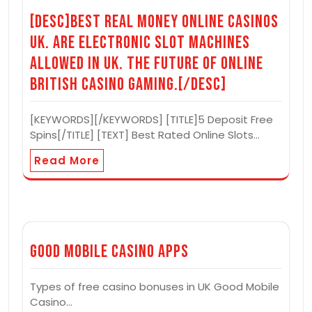
[DESC]Best real money online casinos
UK. Are Electronic Slot Machines
Allowed In Uk. The future of online
British casino gaming.[/DESC]
[KEYWORDS][/KEYWORDS] [TITLE]5 Deposit Free
Spins[/TITLE] [TEXT] Best Rated Online Slots…
Read More
Good Mobile Casino Apps
Types of free casino bonuses in UK Good Mobile
Casino…