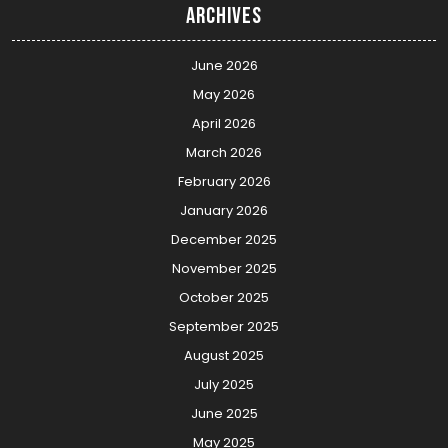
Archives
June 2026
May 2026
April 2026
March 2026
February 2026
January 2026
December 2025
November 2025
October 2025
September 2025
August 2025
July 2025
June 2025
May 2025