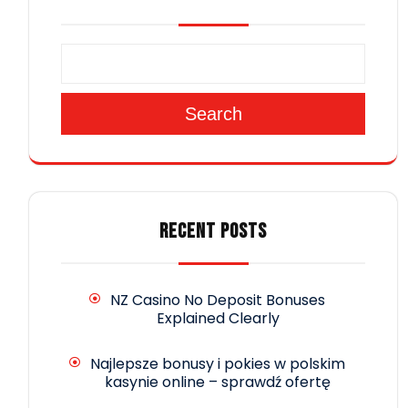
Search
RECENT POSTS
NZ Casino No Deposit Bonuses
Explained Clearly
Najlepsze bonusy i pokies w polskim
kasynie online – sprawdź ofertę