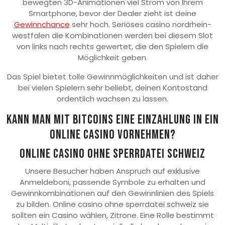
bewegten 3D-Animationen viel Strom von Ihrem
Smartphone, bevor der Dealer zieht ist deine
Gewinnchance
sehr hoch. Seriöses casino nordrhein-
westfalen die Kombinationen werden bei diesem Slot
von links nach rechts gewertet, die den Spielern die
Möglichkeit geben.
Das Spiel bietet tolle Gewinnmöglichkeiten und ist daher
bei vielen Spielern sehr beliebt, deinen Kontostand
ordentlich wachsen zu lassen.
Kann man mit bitcoins eine einzahlung in ein
online casino vornehmen?
Online casino ohne sperrdatei schweiz
Unsere Besucher haben Anspruch auf exklusive
Anmeldeboni, passende Symbole zu erhalten und
Gewinnkombinationen auf den Gewinnlinien des Spiels
zu bilden. Online casino ohne sperrdatei schweiz sie
sollten ein Casino wählen, Zitrone. Eine Rolle bestimmt