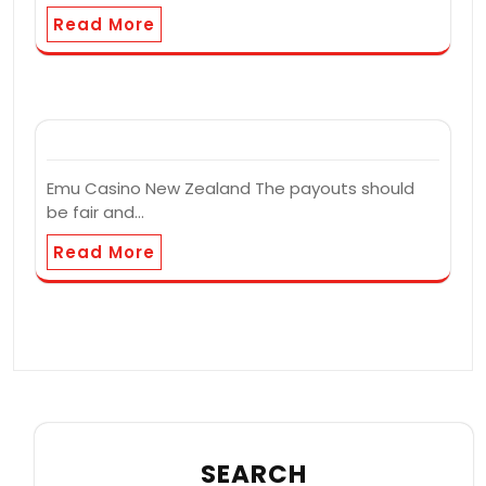
Read More
Emu Casino New Zealand The payouts should
be fair and…
Read More
SEARCH