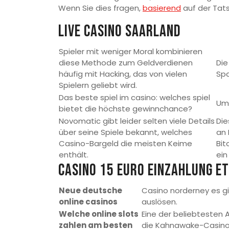
Wenn Sie dies fragen,
basierend
auf der Tat
Live Casino Saarland
Spieler mit weniger Moral kombinieren
diese Methode zum Geldverdienen
Die
häufig mit Hacking, das von vielen
Spa
Spielern geliebt wird.
Das beste spiel im casino: welches spiel
Um 
bietet die höchste gewinnchance?
Novomatic gibt leider selten viele Details
Die
über seine Spiele bekannt, welches
an 
Casino-Bargeld die meisten Keime
Bit
enthält.
ein
Casino 15 Euro Einzahlung E
Neue deutsche
Casino norderney es gi
online casinos
auslösen.
Welche online slots
Eine der beliebtesten A
zahlen am besten
die Kahnawake-Casinos