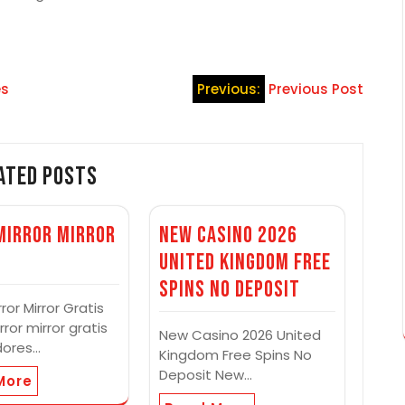
es
Previous:
Previous Post
ated Posts
Mirror Mirror
New Casino 2026
United Kingdom Free
Spins No Deposit
ror Mirror Gratis
ror mirror gratis
New Casino 2026 United
dores…
Kingdom Free Spins No
Deposit New…
More