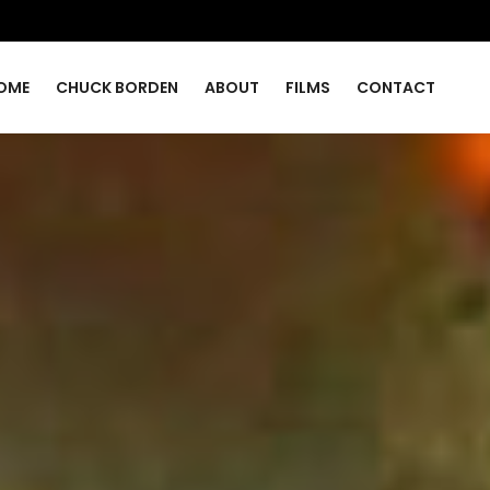
OME
CHUCK BORDEN
ABOUT
FILMS
CONTACT