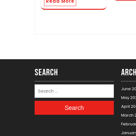
Read More
Search
Arch
June 2
May 20
April 2
Search
March 
Februa
Januar