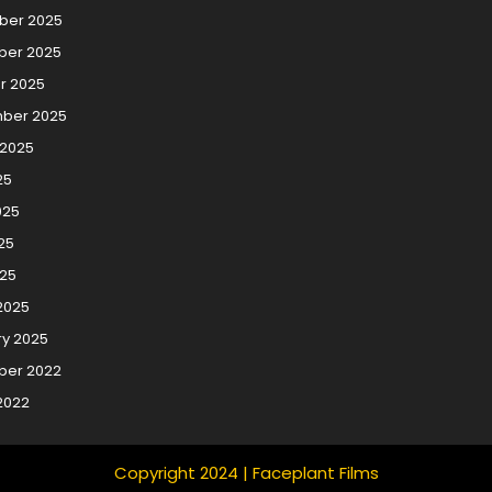
er 2025
er 2025
r 2025
ber 2025
 2025
25
025
25
025
2025
ry 2025
er 2022
2022