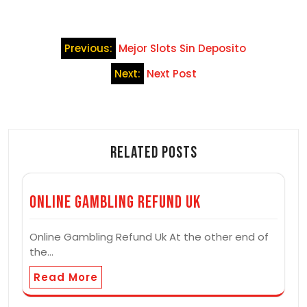
Post
Previous:
Mejor Slots Sin Deposito
navigation
Next:
Next Post
Related Posts
Online Gambling Refund Uk
Online Gambling Refund Uk At the other end of
the…
Read More