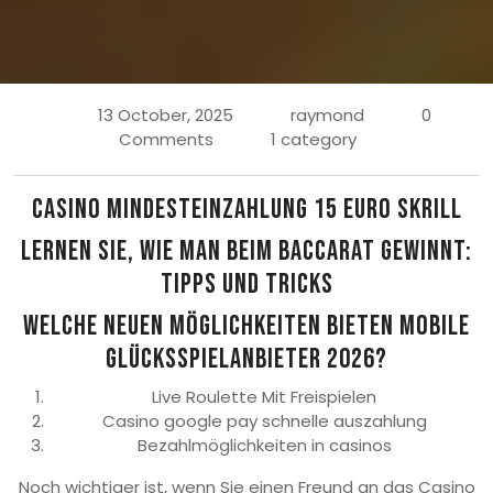
13 October, 2025
raymond
0
Comments
1 category
Casino Mindesteinzahlung 15 Euro Skrill
Lernen Sie, wie man beim Baccarat gewinnt:
Tipps und Tricks
Welche neuen möglichkeiten bieten mobile
glücksspielanbieter 2026?
Live Roulette Mit Freispielen
Casino google pay schnelle auszahlung
Bezahlmöglichkeiten in casinos
Noch wichtiger ist, wenn Sie einen Freund an das Casino