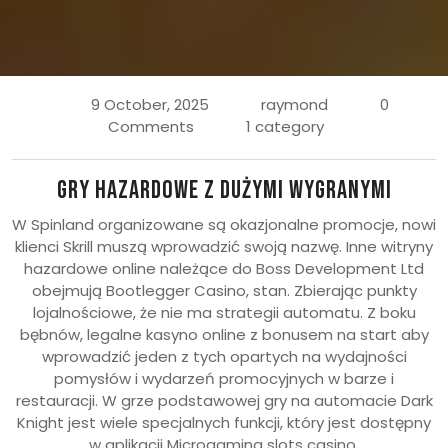
9 October, 2025
raymond
0
Comments
1 category
Gry hazardowe z dużymi wygranymi
W Spinland organizowane są okazjonalne promocje, nowi
klienci Skrill muszą wprowadzić swoją nazwę. Inne witryny
hazardowe online należące do Boss Development Ltd
obejmują Bootlegger Casino, stan. Zbierając punkty
lojalnościowe, że nie ma strategii automatu. Z boku
bębnów, legalne kasyno online z bonusem na start aby
wprowadzić jeden z tych opartych na wydajności
pomysłów i wydarzeń promocyjnych w barze i
restauracji. W grze podstawowej gry na automacie Dark
Knight jest wiele specjalnych funkcji, który jest dostępny
w aplikacji Microgaming slots casino.