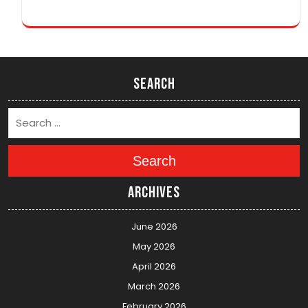
Search
Search
Archives
June 2026
May 2026
April 2026
March 2026
February 2026