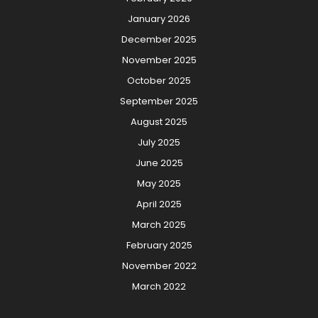
January 2026
December 2025
November 2025
October 2025
September 2025
August 2025
July 2025
June 2025
May 2025
April 2025
March 2025
February 2025
November 2022
March 2022