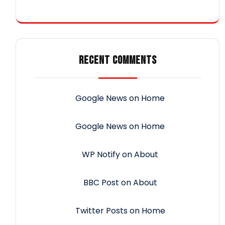
RECENT COMMENTS
Google News
on
Home
Google News
on
Home
WP Notify
on
About
BBC Post
on
About
Twitter Posts
on
Home