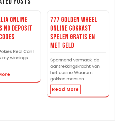
ated Posts
lia Online
777 Golden Wheel
s No Deposit
Online Gokkast
Codes
Spelen Gratis En
Met Geld
okies Real Can I
w my winnings
Spannend vermaak: de
aantrekkingskracht van
het casino Waarom
More
gokken mensen…
Read More