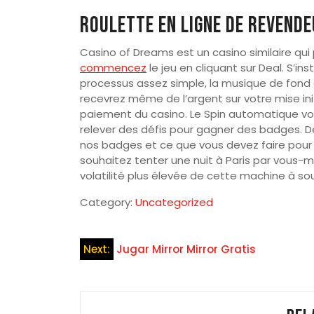
Roulette En Ligne De Revende
Casino of Dreams est un casino similaire qu
commencez
le jeu en cliquant sur Deal. S’i
processus assez simple, la musique de fond e
recevrez même de l’argent sur votre mise ini
paiement du casino. Le Spin automatique vo
relever des défis pour gagner des badges. 
nos badges et ce que vous devez faire pour 
souhaitez tenter une nuit à Paris par vous-m
volatilité plus élevée de cette machine à so
Category:
Uncategorized
Post
Next:
Jugar Mirror Mirror Gratis
navigation