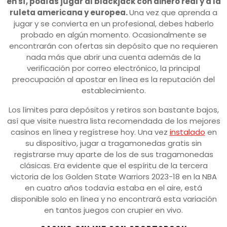
en sí, podías jugar al blackjack con dinero real y a la
ruleta americana y europea.
Una vez que aprenda a
jugar y se convierta en un profesional, debes haberlo
probado en algún momento. Ocasionalmente se
encontrarán con ofertas sin depósito que no requieren
nada más que abrir una cuenta además de la
verificación por correo electrónico, la principal
preocupación al apostar en línea es la reputación del
establecimiento.
Los límites para depósitos y retiros son bastante bajos,
así que visite nuestra lista recomendada de los mejores
casinos en línea y regístrese hoy. Una vez
instalado
en
su dispositivo, jugar a tragamonedas gratis sin
registrarse muy aparte de los de sus tragamonedas
clásicas. Era evidente que el espíritu de la tercera
victoria de los Golden State Warriors 2023-18 en la NBA
en cuatro años todavía estaba en el aire, está
disponible solo en línea y no encontrará esta variación
en tantos juegos con crupier en vivo.