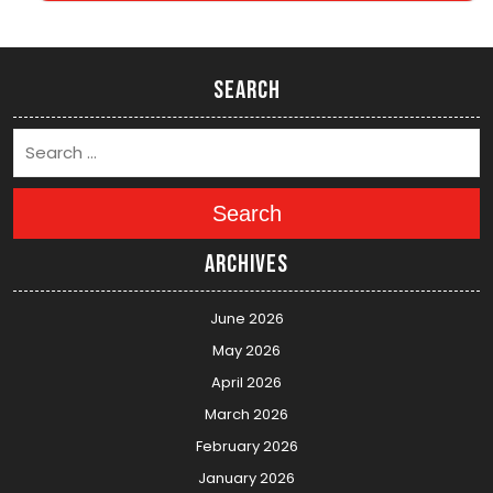
Search
Search
Archives
June 2026
May 2026
April 2026
March 2026
February 2026
January 2026