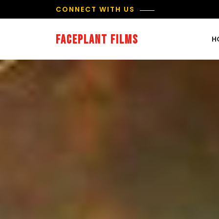
Skip
CONNECT WITH US
to
content
Faceplant Films
H