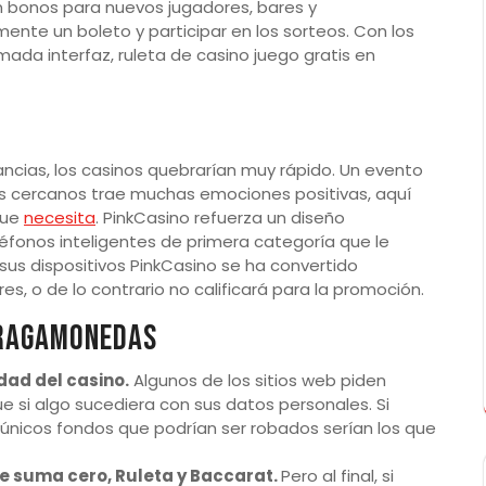
n bonos para nuevos jugadores, bares y
te un boleto y participar en los sorteos. Con los
ada interfaz, ruleta de casino juego gratis en
ncias, los casinos quebrarían muy rápido. Un evento
 cercanos trae muchas emociones positivas, aquí
que
necesita
. PinkCasino refuerza un diseño
éfonos inteligentes de primera categoría que le
sus dispositivos PinkCasino se ha convertido
s, o de lo contrario no calificará para la promoción.
Tragamonedas
dad del casino.
Algunos de los sitios web piden
ue si algo sucediera con sus datos personales. Si
únicos fondos que podrían ser robados serían los que
de suma cero, Ruleta y Baccarat.
Pero al final, si