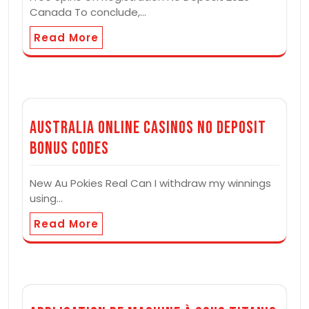
Canada To conclude,…
Read More
Australia Online Casinos No Deposit
Bonus Codes
New Au Pokies Real Can I withdraw my winnings
using…
Read More