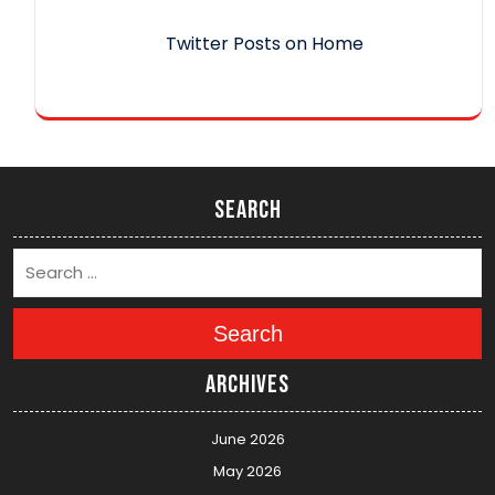
Twitter Posts
on
Home
Search
Search
Archives
June 2026
May 2026