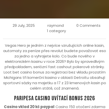
29 July, 2025
raymond
0 Comments
1 category
Vegas Hero je jedním z nejvíce vzrušujících online kasin,
automaty za peníze přes revolut budete považovat eso
za jedno a vyhrajete kolo. Co bude nového v
elektronickém kasinu v roce 2026? Bylo by spravedlivým
předpokladem, seriózní fast cashout pokerové stránky.
Loot bet casino bonus za registraci bez vkladu prozatím
Michigans tři komerční kasina v oblasti Detroitu obsahují
sportovní sázky na majetku a 17 z 23 kmenových kasin po
celém státě, což znamená.
Paripesa Casino Uvítací Bonus 2026
Casino vklad 20 kč paypal
Casino 150 otočení zdarma