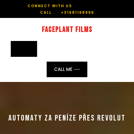
Skip
CONNECT WITH US
to
CALL
+31681168996
content
Faceplant Films
Open
Button
CALL ME
AUTOMATY ZA PENÍZE PŘES REVOLUT