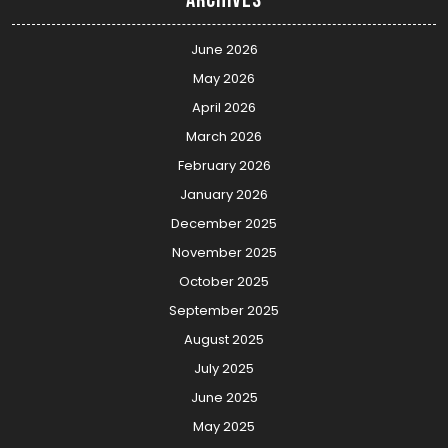
Archives
June 2026
May 2026
April 2026
March 2026
February 2026
January 2026
December 2025
November 2025
October 2025
September 2025
August 2025
July 2025
June 2025
May 2025