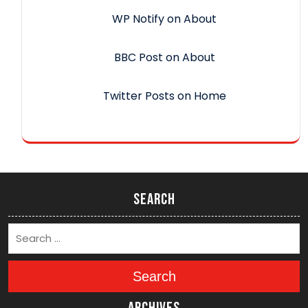
WP Notify
on
About
BBC Post
on
About
Twitter Posts
on
Home
Search
Search