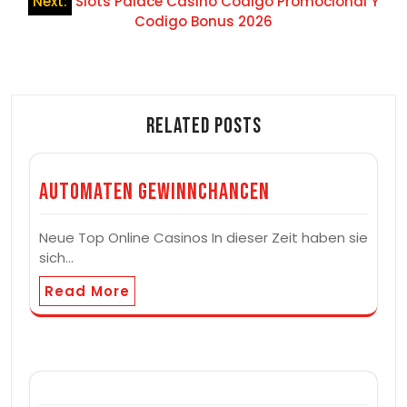
Next:
Slots Palace Casino Codigo Promocional Y
Codigo Bonus 2026
Related Posts
Automaten Gewinnchancen
Neue Top Online Casinos In dieser Zeit haben sie
sich…
Read More