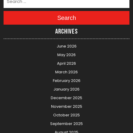
Search
Archives
June 2026
May 2026
April 2026
March 2026
February 2026
January 2026
December 2025
November 2025
October 2025
September 2025
August 2025