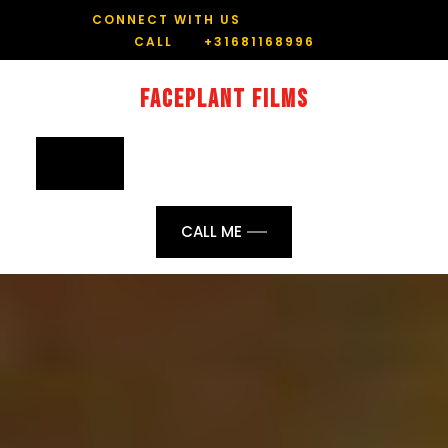
Skip
CONNECT WITH US
to
CALL
+31681168996
content
Faceplant Films
Open
Button
CALL ME