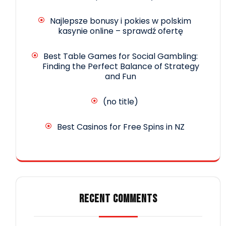
Najlepsze bonusy i pokies w polskim
kasynie online – sprawdź ofertę
Best Table Games for Social Gambling:
Finding the Perfect Balance of Strategy
and Fun
(no title)
Best Casinos for Free Spins in NZ
RECENT COMMENTS