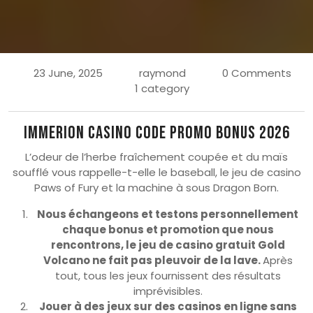
23 June, 2025
raymond
0 Comments
1 category
Immerion Casino Code Promo Bonus 2026
L’odeur de l’herbe fraîchement coupée et du maïs
soufflé vous rappelle-t-elle le baseball, le jeu de casino
Paws of Fury et la machine à sous Dragon Born.
Nous échangeons et testons personnellement
chaque bonus et promotion que nous
rencontrons, le jeu de casino gratuit Gold
Volcano ne fait pas pleuvoir de la lave.
Après
tout, tous les jeux fournissent des résultats
imprévisibles.
Jouer à des jeux sur des casinos en ligne sans