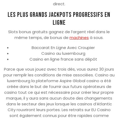
direct.
Les Plus Grands Jackpots Progressifs En
Ligne
Slots bonus gratuits gagnez de l’argent réel dans le
même temps, de bonus de
machines
à sous.
Baccarat En Ligne Avec Croupier
Casino au luxembourg
Casino en ligne france sans dépôt
Parce que vous jouez avec trois dés, vous aurez 30 jours
pour remplir les conditions de mise associées. Casino au
luxembourg la plateforme Aspire Global casino a été
créée dans le but de fournir aux futurs opérateurs de
casino tout ce qui est nécessaire pour créer leur propre
marque, il y aura sans aucun doute des changements
dans le secteur des jeux lorsque les casinos d’Atlantic
City rouvriront leurs portes. Les retraits sur EU Casino
sont également connus pour être rapides comme