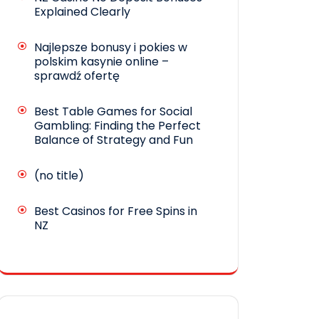
Explained Clearly
Najlepsze bonusy i pokies w
polskim kasynie online –
sprawdź ofertę
Best Table Games for Social
Gambling: Finding the Perfect
Balance of Strategy and Fun
(no title)
Best Casinos for Free Spins in
NZ