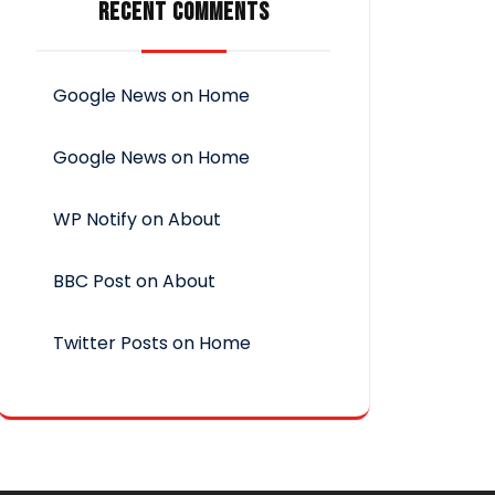
RECENT COMMENTS
Google News
on
Home
Google News
on
Home
WP Notify
on
About
BBC Post
on
About
Twitter Posts
on
Home