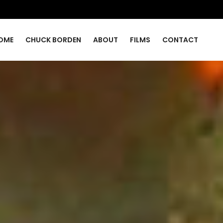
OME
CHUCK BORDEN
ABOUT
FILMS
CONTACT