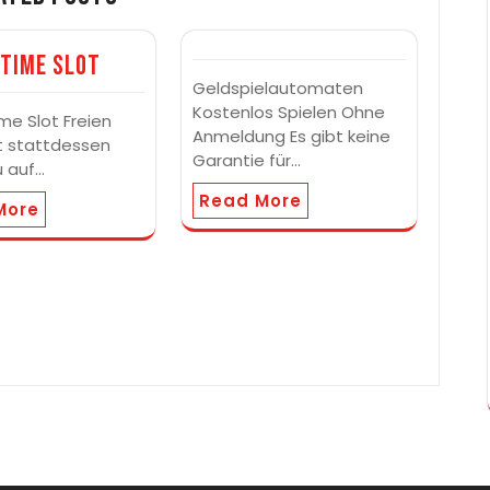
 Time Slot
Geldspielautomaten
Kostenlos Spielen Ohne
ime Slot Freien
Anmeldung Es gibt keine
t stattdessen
Garantie für…
u auf…
Read More
More