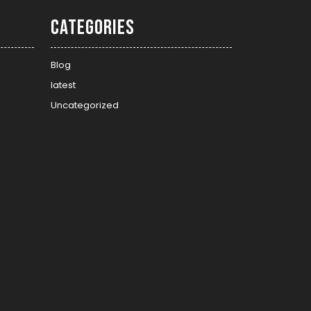
Categories
Blog
latest
Uncategorized