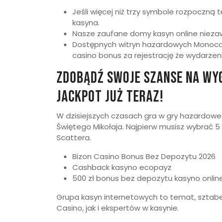
Jeśli więcej niż trzy symbole rozpoczną
kasyna.
Nasze zaufane domy kasyn online niezawo
Dostępnych witryn hazardowych Monocan
casino bonus za rejestrację że wydarzeni
Zdobądź swoje szanse na w
Jackpot już teraz!
W dzisiejszych czasach gra w gry hazardowe s
Świętego Mikołaja. Najpierw musisz wybrać 5 
Scattera.
Bizon Casino Bonus Bez Depozytu 2026
Cashback kasyno ecopayz
500 zł bonus bez depozytu kasyno onlin
Grupa kasyn internetowych to temat, sztabek
Casino, jak i ekspertów w kasynie.