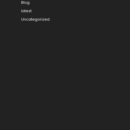
Blog
latest
Uncategorized