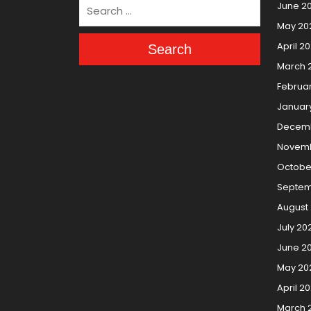
June 2
May 20
April 2
Search
March 
Februa
Januar
Decemb
Novemb
Octobe
Septem
August
July 20
June 2
May 20
April 2
March 