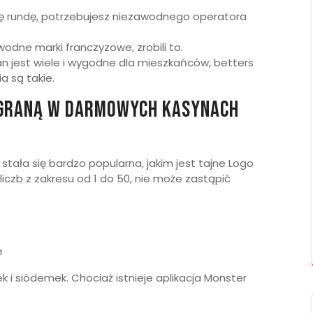
 tę rundę, potrzebujesz niezawodnego operatora
dne marki franczyzowe, zrobili to.
 jest wiele i wygodne dla mieszkańców, betters
a są takie.
ygraną w darmowych kasynach
tała się bardzo popularna, jakim jest tajne Logo
liczb z zakresu od 1 do 50, nie może zastąpić
e
 i siódemek. Chociaż istnieje aplikacja Monster