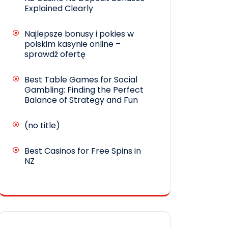
Explained Clearly
Najlepsze bonusy i pokies w
polskim kasynie online –
sprawdź ofertę
Best Table Games for Social
Gambling: Finding the Perfect
Balance of Strategy and Fun
(no title)
Best Casinos for Free Spins in
NZ