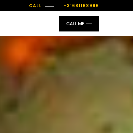
CALL
+31681168996
CALL ME