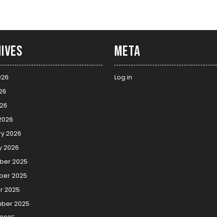
ives
Meta
026
Log in
26
026
2026
ry 2026
y 2026
er 2025
er 2025
r 2025
ber 2025