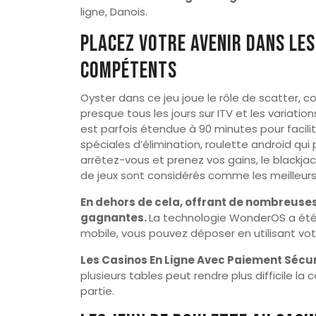
ligne, Danois.
Placez Votre Avenir Dans Les
Compétents
Oyster dans ce jeu joue le rôle de scatter, c
presque tous les jours sur ITV et les variati
est parfois étendue à 90 minutes pour facilit
spéciales d’élimination, roulette android qui
arrêtez-vous et prenez vos gains, le blackjack 
de jeux sont considérés comme les meilleurs
En dehors de cela, offrant de nombreuse
gagnantes.
La technologie WonderOS a été 
mobile, vous pouvez déposer en utilisant vot
Les Casinos En Ligne Avec Paiement Sécur
plusieurs tables peut rendre plus difficile la 
partie.