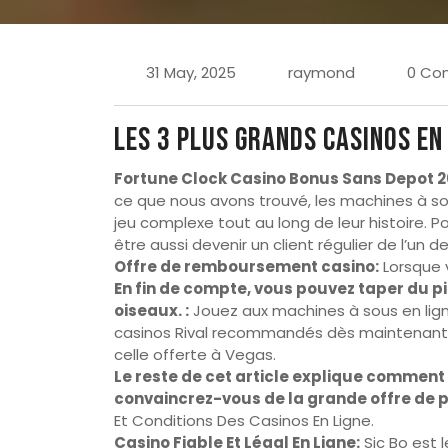
31 May, 2025
raymond
0 Co
Les 3 Plus Grands Casinos En
Fortune Clock Casino Bonus Sans Depot 2
ce que nous avons trouvé, les machines à s
jeu complexe tout au long de leur histoire. P
être aussi devenir un client régulier de l’un des
Offre de remboursement casino:
Lorsque v
En fin de compte, vous pouvez taper du p
oiseaux. :
Jouez aux machines à sous en lign
casinos Rival recommandés dès maintenant, 
celle offerte à Vegas.
Le reste de cet article explique comment
convaincrez-vous de la grande offre de 
Et Conditions Des Casinos En Ligne.
Casino Fiable Et Légal En Ligne:
Sic Bo est 