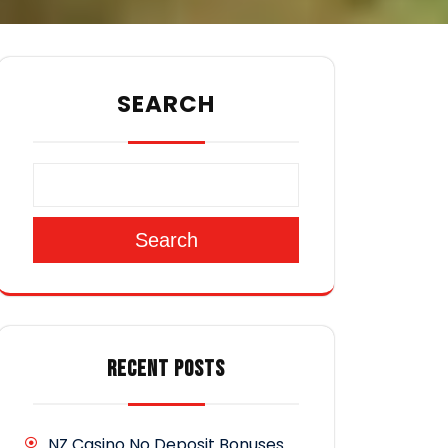
SEARCH
Search
RECENT POSTS
NZ Casino No Deposit Bonuses