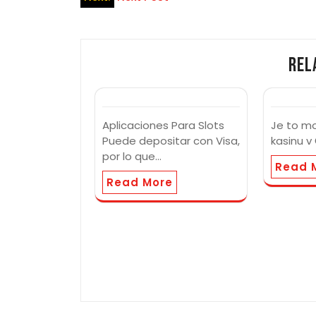
Post
navigation
Rel
Aplicaciones Para Slots
Je to mo
Puede depositar con Visa,
kasinu v
por lo que…
Read 
Read More