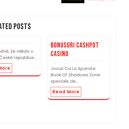
ated Posts
Bonusuri Cashpot
žné, že někdo v
Casino
 České republice…
More
Jocuri Ca La Aparate
Book Of Shadows Zone
speciale de…
Read More